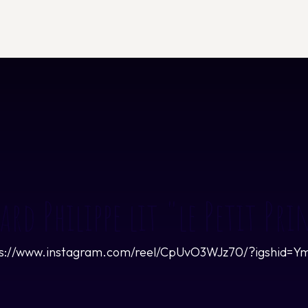
ard Philippe lit "le Petit Pri
https://www.instagram.com/reel/CpUvO3WJz70/?igsh