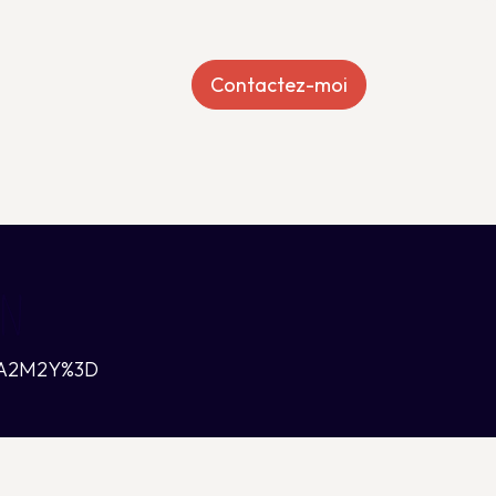
Contactez-moi
igraphies
in
MTA2M2Y%3D