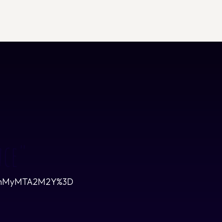
nce"
id=YmMyMTA2M2Y%3D