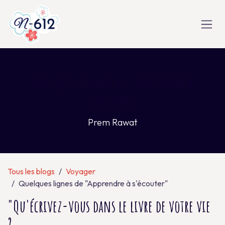
Se rendre au contenu
Quelques lignes de "Apprendre à
s'écouter"
Prem Rawat
Tous les blogs
Voyager
Quelques lignes de "Apprendre à s'écouter"
"Qu'écrivez-vous dans le livre de votre vie
?