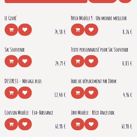
Le Givré
Patch Modèle 9 : Un monde meilleur
74,38
€
8,26
€
Sac Souvenir
Texte personnalisé pour Sac Souvenir
24,79
€
0,83
€
DESTRESS - Massage assis
Frais de déplacement par 10km
12,40
€
4,96
€
Coussin Modèle : Eva-Naissance
Zafu Modèle : Récit Ancestral
61,98
€
61,98
€